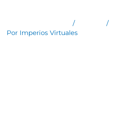
RÁPIDO
Deja un comentario
/
Artículos
/
Por
Imperios Virtuales
● Es importantísimo realizar una
dieta equilibrada y variada, esto
es, comer de todos los grupos
de alimentos en cantidades
adecuadas, así como suficiente
agua -un promedio de 2 litros al