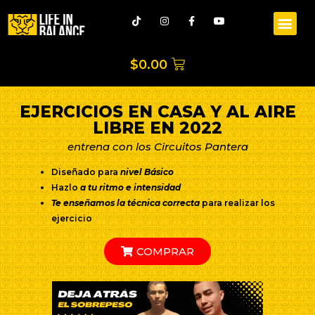
$
0.00
EJERCICIOS EN CASA Y AL AIRE
LIBRE EN 2022
entrena con los Circuitos Pantera
Diseñado para
nivel Básico
Hazlo
a tu ritmo e intensidad
Te enseñamos la técnica correcta
para realizar los
ejercicio
COMPRAR