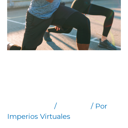
Beneficios del
Ejercicio
1 comentario
/
Artículos
/ Por
Imperios Virtuales