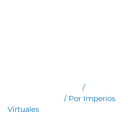
Ejercicios en
Casa y al Aire
Libre en 2022-
Entrena
Deja un comentario
/
Uncategorized
/ Por
Imperios
Virtuales
EJERCICIOS EN CASA Y AL