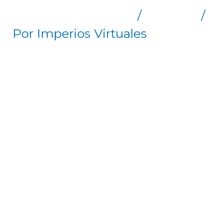
Deja un comentario
/
Artículos
/
Por
Imperios Virtuales
¿QUÉ COMER PARA BAJAR DE
PESO? Aquí te decimos Qué
comer para Bajar de Peso . En
primer lugar toma en cuenta
que debemos eliminar o reducir
lo más posible los productos
procesados, fritos, capeados,