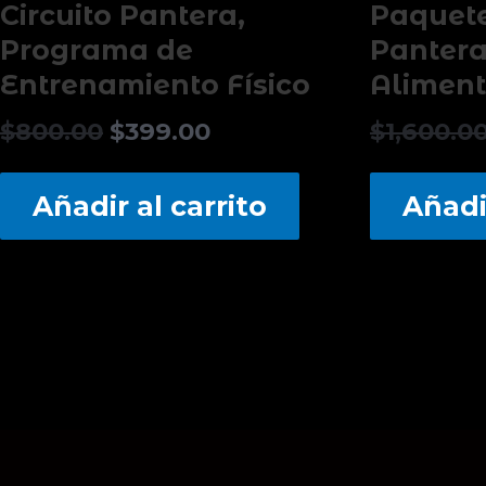
Circuito Pantera,
Paquete
Programa de
Pantera
Entrenamiento Físico
Alimen
$
800.00
$
399.00
$
1,600.0
Añadir al carrito
Añadir