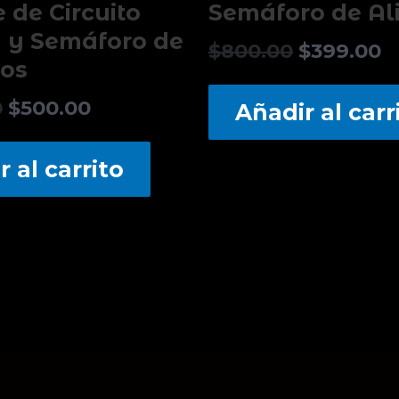
 de Circuito
Semáforo de Al
 y Semáforo de
$
800.00
$
399.00
tos
0
$
500.00
Añadir al carr
 al carrito