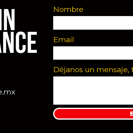
Nombre
Email
Déjanos un mensaje, 
e.mx